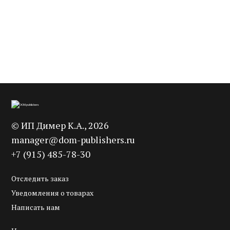
Мюнстер / Мюнстерланд
Норвегия: 2000-2020
2 300
3 200
Уведомить
В корзину
p
p
©
ИП Димер К.А.
, 2026
manager@dom-publishers.ru
+7 (915) 485-78-30
Отследить заказ
Уведомления о товарах
Написать нам