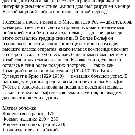
для Людвига Миса ван дер Роэ его первой постройкой в
интернациональном стиле. Жилой дом был разрушен в конце
Второй мировой войны и в послевоенный период.
Подходы к проектированию Миса ван дер Роэ — архитектора,
всемирно известного своими провидческими стеклянными
небоскребами и бетонными зданиями, — долгое время до
этого оставались традиционными. В Вилле Вольф он
радикально переосмыслил концепцию жилого дома для
высшего класса: открытая, диагональная композиция комнат
со стороны сада, с кубическими, башенными помещениями
хозяйственных комнат и спален. К сожалению, эта вилла
осталась в тени более поздних построек, — таких как
Немецкий павильон в Барселоне (1928-1929) и Вилла
Тугендхат в Брно (1929-1930) — имевших большой успех. В
настоящем издании представлена история виллы Вольф в
Губене и задокументированы недавние раскопки подвала.
Также приведена графическая реконструкция, необходимая
для восстановления здания.
Мягкая обложка
Количество страниц: 176
Формат издания: 210 × 230
Количество иллюстраций: 210
Язык издания: английский