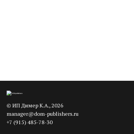
Архитектурный ежегодник
Германия. Лучшее за 2021 год
Германии 2023
Уведомить
Уведомить
3 200
2 300
p
p
©
ИП Димер К.А.
, 2026
manager@dom-publishers.ru
+7 (915) 485-78-30